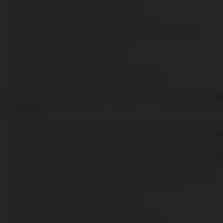
https://flipboard.com/@tdtc55itcom/
https://www.credly.com/users/tdtc55itcom/badges
https://heylink.me/tdtc55itcom/
https://jsfiddle.net/tdtc55itcom/vre1xm0a/
https://community.fabric.microsoft.com/t5/user/viewprof
id/759259
https://www.walkscore.com/people/310426440791/tdtc5
https://community.articulate.com/users/TDTCTHINNGTR
https://forum.melanoma.org/user/tdtc55itcom/profile/
https://hackerone.com/tdtc55itcom
https://www.diigo.com/profile/tdtc55itcom