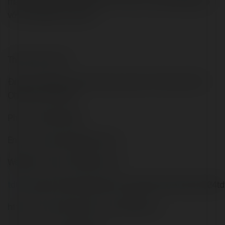
mang lại một thiên đường trò chơi trực tuyến đẳng cấp
với trải nghiệm tuyệt vời.
Thông tin liên hệ:
Địa chỉ: 25 Đội Cung, Phường 11, Quận 11, Thành phố Hồ
Chí Minh, Việt Nam.
Phone: 0708745179.
Email: Lienhe.tdtc@gmail.com.
Website: https://tdtc55.it.com/
tdtc
trangchutdtcdangkytdtcnhacaitdtclinktdtctdtc2024td
https://www.facebook.com/tdtc55itcom