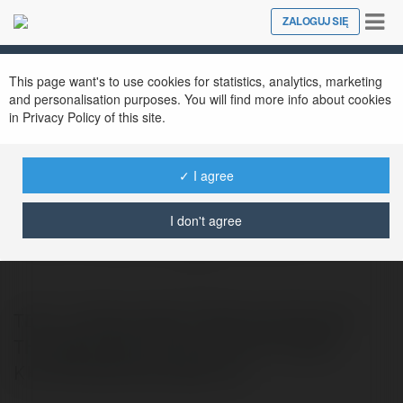
Tog
ZALOGUJ SIĘ
Close
nav
This page want's to use cookies for statistics, analytics, marketing
and personalisation purposes. You will find more info about cookies
in Privacy Policy of this site.
✓ I agree
I don't agree
TDTC Thiên đường trò chơi
@tdtc55itcom
TDTC | CỔNG GAME THIÊN ĐƯỜNG ĐỔI
THƯỞNG 2024 | LINK TẢI TDTC NHẬN
KHUYẾN MÃI 58K MIỄN PHÍ