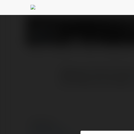
td88 .
@td88
PROFIL
PRODUKTY
BLOG
NEWSLETTER
td88 phát triển hệ thống
tỷ lệ thắng. Sự đa dạng
© Ekademia.pl
Polityka Prywatności