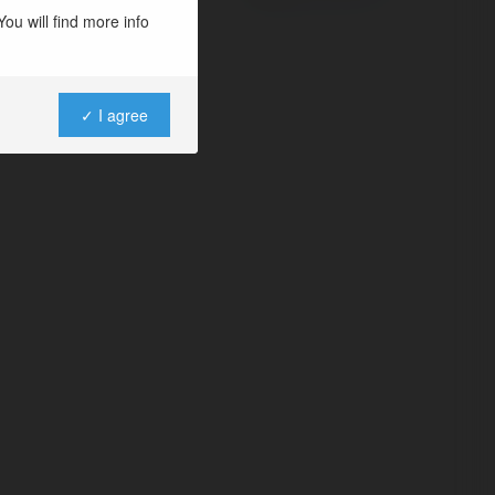
ou will find more info
✓ I agree