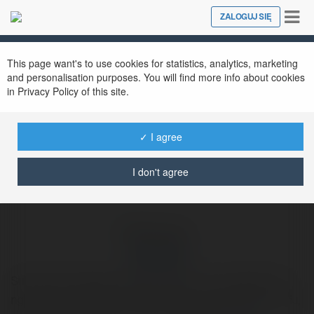
Tog
ZALOGUJ SIĘ
Close
nav
Ekademia.pl
Tải Sunwin
Newsletter
This page want's to use cookies for statistics, analytics, marketing
and personalisation purposes. You will find more info about cookies
in Privacy Policy of this site.
✓ I agree
I don't agree
Tải Sunwin
Sun Win là cổng game đổi thưởng uy tín, mang đến trải
nghiệm giải trí đỉnh cao với các trò chơi slot game, tài xỉu,