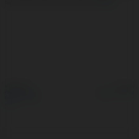
bắn cá, tiến lên, poker, lô đề và nhiều gam
więcej
© Ekademia.pl
Powered by
Polityka Prywatności
Regulamin
|
Zażądaj
zwrotu