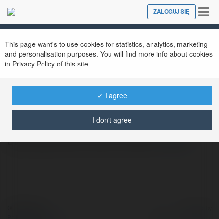
Tog
ZALOGUJ SIĘ
Close
nav
This page want's to use cookies for statistics, analytics, marketing
Tai App 8xbet
@taiapp8xbet
and personalisation purposes. You will find more info about cookies
in Privacy Policy of this site.
✓ I agree
8xbet - Trải nghiệm cá cược online đẳng cấp
cùng 8xbet - Cổng cá cược hàng đầu Việt
I don't agree
Nam!🏆 Với một giao diện người dùng trực
quan, giao dịch an toàn, và tỷ lệ k
więcej
© Ekademia.pl
Powered by
Polityka Prywatności