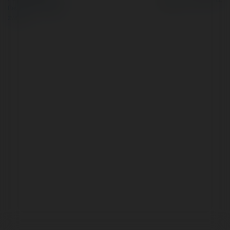
Regulamin
|
Zażądaj
zwrotu