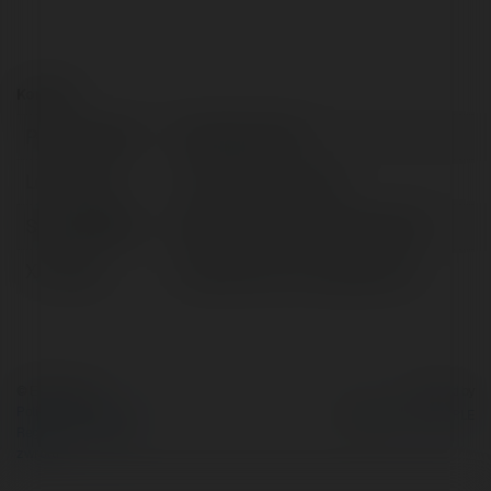
Kontakt:
Pełna nazwa:
Tác giả Lee Han
Lokalizacja:
Hồ Chí Minh, Vietnam
Strona WWW:
https://kuwinzhz.net/tac-gia/
X/Twitter:
httpstwittercomtacgialeehan
© Ekademia.pl
Powered by
Polityka Prywatności
Regulamin
|
Zażądaj
zwrotu