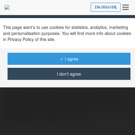
Tog
ZALOGUJ SIĘ
Close
nav
This page want's to use cookies for statistics, analytics, marketing
and personalisation purposes. You will find more info about cookies
in Privacy Policy of this site.
✓ I agree
Nhà cái SV88
@sv88estate
I don't agree
SV88, một trong những nhà cái trực tuyến
hàng đầu hiện nay, đã khẳng định vị thế của
mình trên thị trường cá cược với những trải
nghiệm giải trí đỉnh cao.
więcej