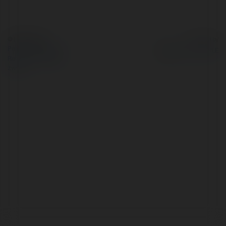
© Ekademia.pl
Powered by
Polityka Prywatności
Regulamin
|
Zażądaj
zwrotu