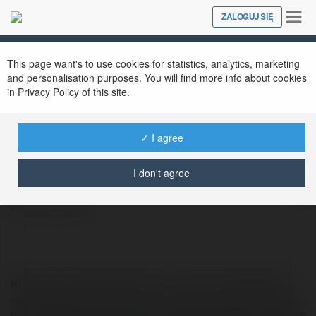
Tog
ZALOGUJ SIĘ
Close
nav
This page want's to use cookies for statistics, analytics, marketing
sv388uk coms
@sv388ukcoms
and personalisation purposes. You will find more info about cookies
in Privacy Policy of this site.
✓ I agree
NHÀ CÁI ĐÁ DÀ SV388-SÂN CHƠI UY TÍN
AN TOÀN HÀNG ĐẦU Trải nghiệm ngay tại
I don't agree
Nhà Cái SV388, nơi quy tụ các trò chơi hot
như live đá…
NHÀ CÁI ĐÁ DÀ SV388-SÂN CHƠI UY TÍN AN TOÀN HÀNG ĐẦU
Trải nghiệm ngay tại Nhà Cái
SV388
, nơi quy tụ các trò chơi hot như live đá gà, 
bắn cá và thể thao ảo với chất lượng cao. SV388 hoạt động trên tiêu chuẩn xanh 