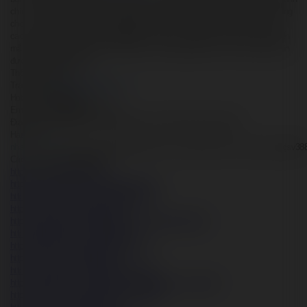
chín, minh bạch, nói không với gian lận và đảm bảo môi trường chơi công bằng 
cho mọi người. Ngoài tính công bằng, người chơi còn nhận được hoàn cược 
cao, hưởng lợi từ hệ thống chiết khấu ưu đãi, cùng nhiều chương trình khuyến 
mãi diễn ra thường xuyên, SV388 là nơi mà trải nghiệm và lợi ích của bạn luôn 
được đặt lên hàng đầu.
Thông tin liên hệ:
Trang Chủ:
https://sv388uk.com/
Hotline: 0368883388
Email: cskhsv388@gmail.com
Địa chỉ: 493 Nguyễn Chí Thanh, Quận 11, Hồ Chí Minh, Việt Nam
Hashtags: 
nha_cai_sv388
live_da_ga_sv388the_thao_truc_tuyenchoi_ban_ca_doi_thuongsv
Các trang mạng xã hội khác:
https://x.com/sv388ukcoms
https://www.youtube.com/@sv388ukcoms
https://www.pinterest.com/sv388ukcoms/
https://vimeo.com/sv388ukcoms
https://draft.blogger.com/profile/01954090713030125589
https://gravatar.com/sv388ukcoms
https://profile.hatena.ne.jp/sv388ukcoms/
https://issuu.com/sv388ukcoms
https://www.twitch.tv/sv388ukcoms/about
https://sv388ukcoms.bandcamp.com/album/nh-c-i-g-sv388
https://disqus.com/by/sv388ukcoms/about/