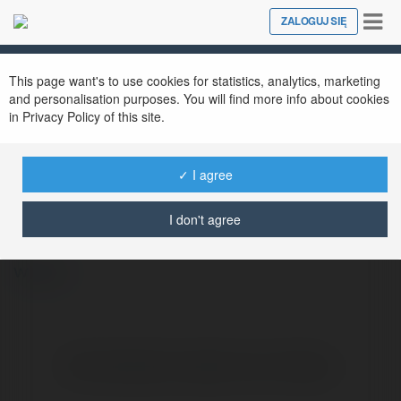
Tog
ZALOGUJ SIĘ
Close
nav
This page want's to use cookies for statistics, analytics, marketing
and personalisation purposes. You will find more info about cookies
in Privacy Policy of this site.
✓ I agree
SV388 sv388gift
@sv388sv388gift
I don't agree
więcej
Brak widzialnych wpisów w tym miejscu.