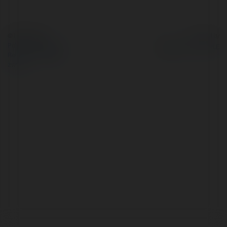
© Ekademia.pl
Powered by
Polityka Prywatności
Regulamin
|
Zażądaj
zwrotu