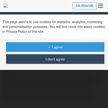
Tog
ZALOGUJ SIĘ
Close
nav
This page want's to use cookies for statistics, analytics, marketing
and personalisation purposes. You will find more info about cookies
in Privacy Policy of this site.
✓ I agree
sv388 Gifs
@sv388gifs
I don't agree
SV388 - Trang chủ nhà cái đá gà trực tiếp
thomo, casino online, bắn cá, keno và hàng
loạt sản phẩm hàng đầu khác, với chất
lượng phát sóng đá gà HD và hệ thống