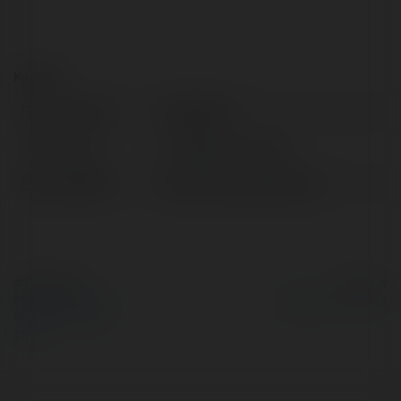
Kontakt:
Pełna nazwa:
sv388 Gifs
Lokalizacja:
sv388gifts1, Pitcairn
Strona WWW:
https://jamcityradio.net/
© Ekademia.pl
Powered by
Polityka Prywatności
Regulamin
|
Zażądaj
zwrotu