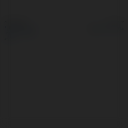
© Ekademia.pl
Powered by
Polityka Prywatności
Regulamin
|
Zażądaj
zwrotu