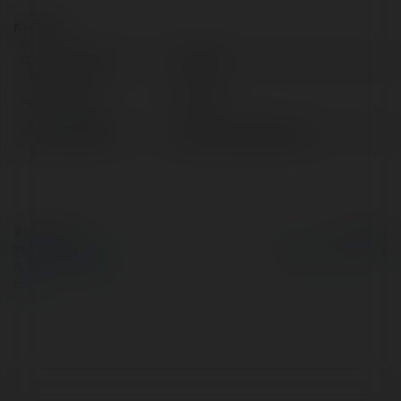
Kontakt:
Pełna nazwa:
SV388
Lokalizacja:
Poland
Strona WWW:
https://sv3881.com/
© Ekademia.pl
Powered by
Polityka Prywatności
Regulamin
|
Zażądaj
zwrotu