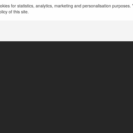
Sv368 dealer
kies for statistics, analytics, marketing and personalisation purposes. Y
icy of this site.
307/18 Tôn Đản, Phườ, Poland