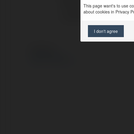
Pełna nazwa:
This page want's to use coo
about cookies in Privacy Pol
Lokalizacja:
I don't agree
© Ekademia.pl
Polityka Prywatności
Regulamin
|
Zażądaj zwrotu