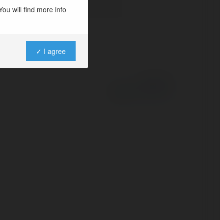
ou will find more info
✓ I agree
Powered by