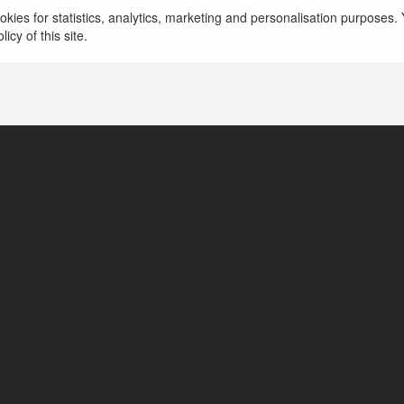
SV288 art
kies for statistics, analytics, marketing and personalisation purposes. Y
icy of this site.
Delhi, Poland