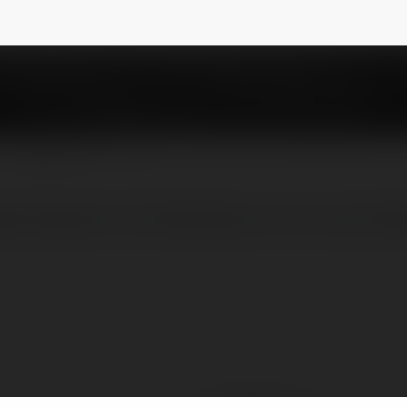
NEWSLETTER
yến đang thu hút đông đảo sự chú ý của nhiề