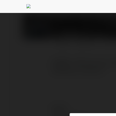
SV288 art
@sv288art
PROFIL
PRODUKTY
BLOG
SV288 - Nhà cái trực tu
Việt Nam và châu Á.
Kontakt: