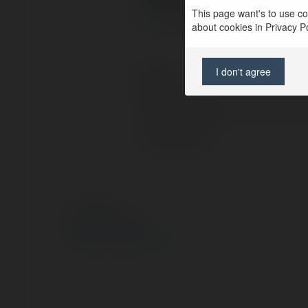
This page want's to use coo
sunwin
trangchusunwinsunwin
about cookies in Privacy Pol
I don't agree
Kontakt:
Pełna nazwa:
Lokalizacja:
© Ekademia.pl
Polityka Prywatności
Regulamin
|
Zażądaj zwrotu