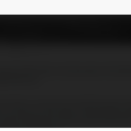
win
@sunwinwnet
NEWSLETTER
ang chủ chính thức. Link tải sunwin mới nhất
ame bài trực…
ủ chính thức. Link tải sunwin mới nhất không chặn. Vớ
o, xóc đĩa, tài xỉu, nổ hũ và bắn cá. Tham gia đăng ký t
rnĐịa chỉ: 4 Nguyễn Đình Chiểu, Phường Tân Định, Quận
t@gmail.com Hastags, tag: