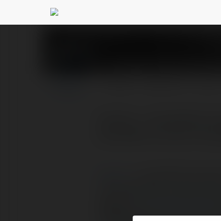
Sunwin Link tải Sun
PROFIL
PRODUKTY
BLOG
Sunwin - sunwin20 là tr
sản phẩm cá cược như g
Sunwin
- sunwin20 là trang ch
như game bài trực tuyến, casin
Website:
https://sunwinw.net/
0916385274 Email: sunwinwne