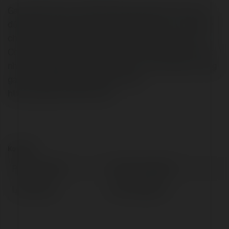
Game Bài Online Hay Nhất Gamesunwinfun.Link hoạt
động với quy mô lớn trên toàn thế giới, hỗ trợ chủ yếu ở
châu Á và một phần châu Mỹ, châu Âu. Người chơi tại
Châu Á, đặc biệt là Đông Nam Á luôn có tốc độ chơi tốt
nhất, không giật, không lag và chắc chắn không có văng
game. Nhà Cái Gamesunwinfun.link:
https://gamesunwinfun.link
Kontakt:
Pełna nazwa:
sunwin fungame
Lokalizacja:
alis, Philippines