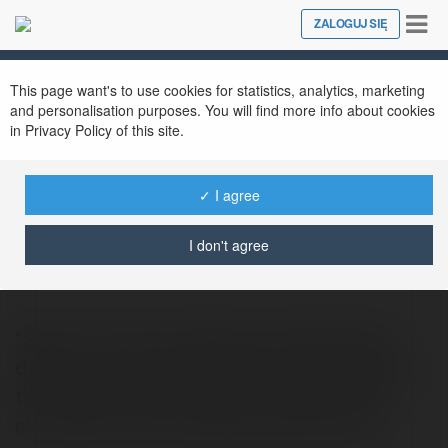
Tog
ZALOGUJ SIĘ
Close
nav
This page want's to use cookies for statistics, analytics, marketing
and personalisation purposes. You will find more info about cookies
in Privacy Policy of this site.
✓ I agree
sunwin 66cocom
@sunwin66cocom
I don't agree
"Sunwin tự hào là cổng game đổi thưởng
đáng tin cậy suốt 15 năm qua. Nhiều game
thủ Việt Nam đã lựa chọn Sun Win bởi hệ
sinh thái trò chơi đa dạng: game bài, tà