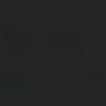
Kontakt:
Pełna nazwa:
sunwin 66cocom
Lokalizacja:
Vietnam, Vietnam
© Ekademia.pl
Powered by
Polityka Prywatności
Regulamin
|
Zażądaj
zwrotu