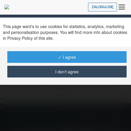
Tog
ZALOGUJ SIĘ
Close
nav
This page want's to use cookies for statistics, analytics, marketing
Sumclub aeorg
@sumclubaeorg
and personalisation purposes. You will find more info about cookies
in Privacy Policy of this site.
✓ I agree
sumclub.ae.org- Cổng game nổ hũ Sum
ClubrnĐịa chỉ: 28 Cầu Xây, Tăng Nhơn Phú,
I don't agree
Hồ Chí Minh, VietnamrnPhone : 086 069
3472rnEmail: contact@sumclub.ae.orgrn
rn
rn
rn
rn