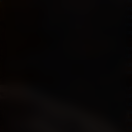
https://www.openstreetmap.org/user/sumcl
https://www.tumblr.com/sumclubaeor
https://soundcloud.com/sumclubaeor
https://www.reddit.com/user/sumclubaeo
https://profile.hatena.ne.jp/sumclubaeor
https://issuu.com/sumclubaeorg
https://www.behance.net/sumclubaeor
http://onlineboxing.net/jforum/user/profile/45
https://community.hubspot.com/t5/user/viewprofilepag
https://postr.yruz.one/profile/sumclubae
https://linktr.ee/sumclubaeorg
https://sumclubaeorg.blogspot.com/2026/05/su
https://ok.ru/profile/910479650559/pphotos/95
https://www.tripadvisor.com/Profile/sumclu
https://www.slideshare.net/thamtuyet24531?t
https://disqus.com/by/sumclubaeorg/abo
https://stackoverflow.com/users/32735993/sumclu