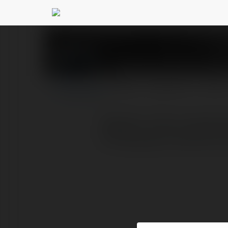
Stepping Stones Ph
PROFIL
PRODUKTY
BLOG
Website: https://steppi
Photography, Atlanta's 