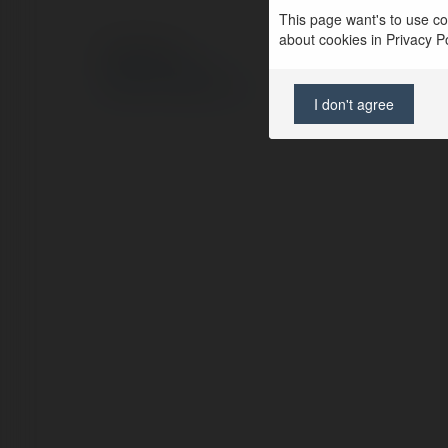
This page want's to use coo
about cookies in Privacy Pol
© Ekademia.pl
Polityka Prywatności
Regulamin
|
Zażądaj zwrotu
I don't agree