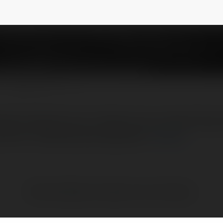
otography
@steppingstonesphotography
NEWSLETTER
ngstonesphoto.xyz/ Capture your special day
premier wedding photographer.
więcej
Brak widzialnych wpisów w tym miejscu.