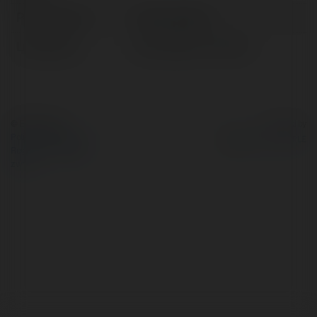
Pełna nazwa:
Stanley Walton
Lokalizacja:
Nowy Wiśnicz, Poland
© Ekademia.pl
Powered by
Polityka Prywatności
Regulamin
|
Zażądaj
zwrotu