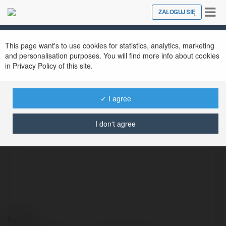
Tog
ZALOGUJ SIĘ
Close
nav
This page want's to use cookies for statistics, analytics, marketing
and personalisation purposes. You will find more info about cookies
in Privacy Policy of this site.
✓ I agree
Stanley Walton
@stanleywalton
I don't agree
Kontakt: