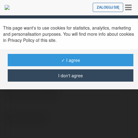
Tog
ZALOGUJ SIĘ
Close
nav
This page want's to use cookies for statistics, analytics, marketing
and personalisation purposes. You will find more info about cookies
in Privacy Policy of this site.
✓ I agree
Hipolit Klich
@stach3829
I don't agree
The sims 4 for Mac
The sims 4 for Mac