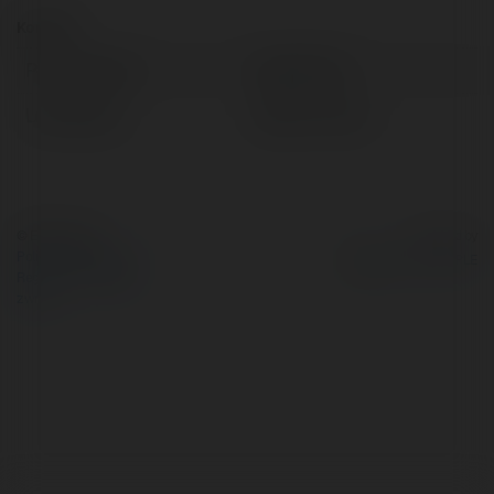
Kontakt:
Pełna nazwa:
Hipolit Klich
Lokalizacja:
Dęblin, Poland
© Ekademia.pl
Powered by
Polityka Prywatności
Regulamin
|
Zażądaj
zwrotu