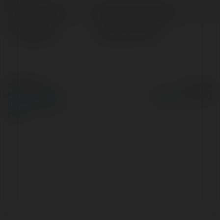
Pełna nazwa:
Martyna Krakowiak
Lokalizacja:
Suwałki, Poland
© Ekademia.pl
Powered by
Polityka Prywatności
Regulamin
|
Zażądaj
zwrotu