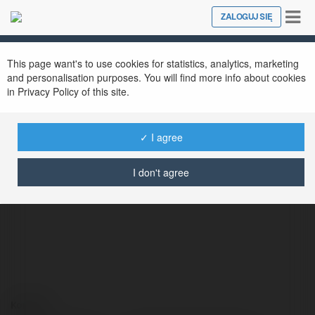
Tog
ZALOGUJ SIĘ
Close
nav
This page want's to use cookies for statistics, analytics, marketing
and personalisation purposes. You will find more info about cookies
in Privacy Policy of this site.
✓ I agree
Martyna Krakowiak
@spodig
I don't agree
Kontakt: