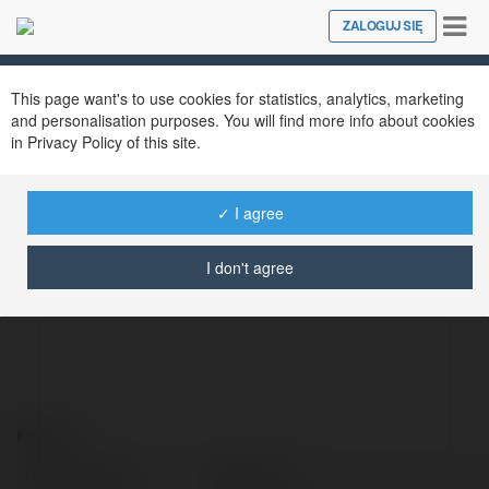
Tog
ZALOGUJ SIĘ
Close
nav
This page want's to use cookies for statistics, analytics, marketing
and personalisation purposes. You will find more info about cookies
in Privacy Policy of this site.
✓ I agree
Splay guru
@splayguru
I don't agree
Kontakt:
Pełna nazwa:
Splay guru