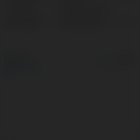
Lokalizacja:
Hồ Chí Minh, Vietnam
Strona WWW:
https://splay.guru/
© Ekademia.pl
Powered by
Polityka Prywatności
Regulamin
|
Zażądaj
zwrotu