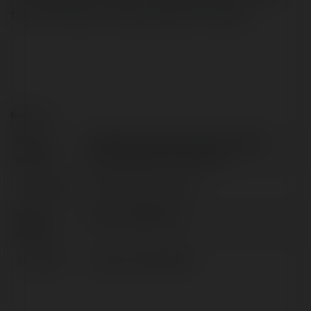
trò chơi khác. Với giao diện đơn giản,
Kontakt:
Pełna
Sp666 Đăng nhập Đăng ký sp666 -
nazwa:
Game bài đổi thưởng 2024
Lokalizacja:
Hồ Chí Minh, Vietnam
Strona
https://sp666.live/
WWW:
X/Twitter:
httpsxcomSp666live