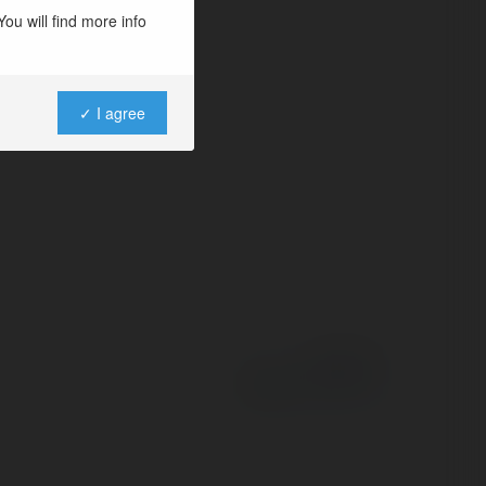
á cược vào năm
ou will find more info
ấp giấy phép hoạt
✓ I agree
Powered by