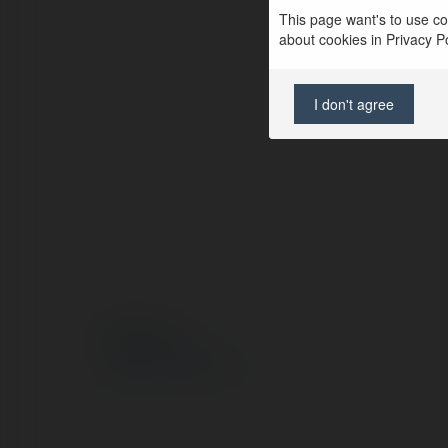
This page want's to use coo
about cookies in Privacy Pol
I don't agree
© Ekademia.pl
Polityka Prywatności
Regulamin
|
Zażądaj zwrotu