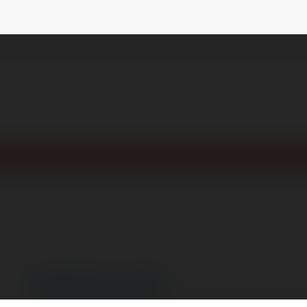
SOVIP66 Nhà Cái SOVIP