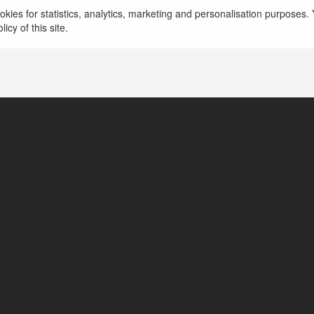
"Nhà cái Sovip chính thức ra mắt tại thị trường c
kies for statistics, analytics, marketing and personalisation purposes. Y
2020. Đây là một trang web casino online được c
icy of this site.
động hợp pháp bởi tổ chức cờ bạ
więcej