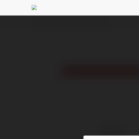
Ekademia.pl
Otolion Ziemski
Newsletter