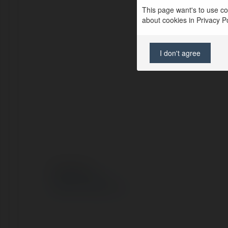
This page want's to use coo
about cookies in Privacy Pol
I don't agree
© Ekademia.pl
Polityka Prywatności
Regulamin
|
Zażądaj zwrotu