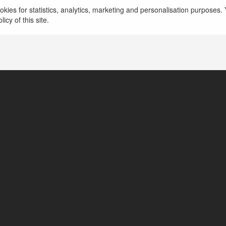
Z tej strony Marek. Jestem informatykiem z Pozna
kies for statistics, analytics, marketing and personalisation purposes. Y
obchodziłem 30-letnie urodziny. Ogólnie pasjonuj
icy of this site.
brydżem i ezoteryką…
więcej