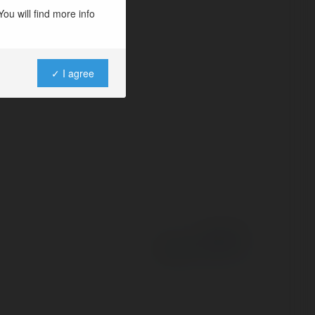
nia, parę dni temu
ou will find more info
ę się kolarstwem,
✓ I agree
Powered by