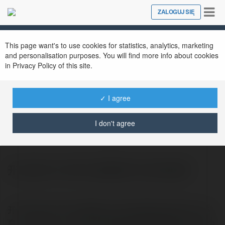
Tog
ZALOGUJ SIĘ
Close
nav
This page want's to use cookies for statistics, analytics, marketing
and personalisation purposes. You will find more info about cookies
in Privacy Policy of this site.
✓ I agree
开云体育 solwznoan
@solwznoan
I don't agree
开云是KAIYUN开云集团旗下的主要品牌
开云是KAIYUN开云集团旗下的主要品牌，提供包括开云体
育、开云电竞、开云真人现场等在内的各种项目。开云平台