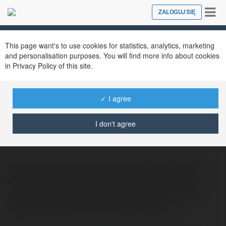
Tog
ZALOGUJ SIĘ
Close
nav
This page want's to use cookies for statistics, analytics, marketing
and personalisation purposes. You will find more info about cookies
in Privacy Policy of this site.
✓ I agree
Soi cầu miễn phí 888
@soicaumienphi8881
I don't agree
Chuyên trang Soi cầu miễn phí 888 mang
đến cho bạn những phân tích chuyên sâu,
chốt số đẹp miễn phí mỗi ngày cho xổ số
miền Bắc, miền Trung và miền Nam