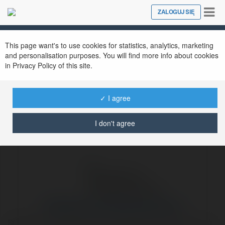
Tog
ZALOGUJ SIĘ
Close
nav
Ekademia.pl
SODO66Trang đăngnhậpchínhthức
Newsletter
This page want's to use cookies for statistics, analytics, marketing
and personalisation purposes. You will find more info about cookies
in Privacy Policy of this site.
✓ I agree
I don't agree
SODO66Trang đăngnhậpchínhthức
SODO66 - sodo66i.bet là trang đăng nhập chính thức và