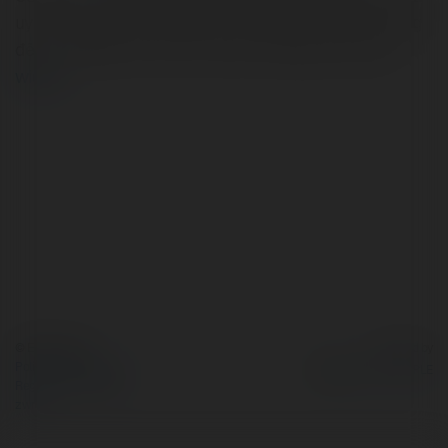
uy tín của nhà cái SODO66, ra mắt vào năm 2023, mang
đến trải nghiệm cá cược an toàn và đáng tin cậy cho
więcej
© Ekademia.pl
Powered by
Polityka Prywatności
Regulamin
|
Zażądaj
zwrotu