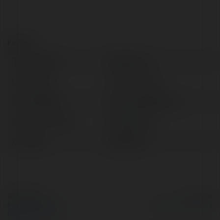
Kontakt:
Pełna nazwa:
Sky88 army
Lokalizacja:
Hải An, Vietnam
Strona WWW:
https://sky88.army/
Kanał YoutTUBE:
@Sky88army
X/Twitter:
Sky88army
© Ekademia.pl
Powered by
Polityka Prywatności
Regulamin
|
Zażądaj