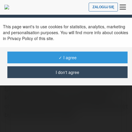
Tog
ZALOGUJ SIĘ
Close
nav
This page want's to use cookies for statistics, analytics, marketing
and personalisation purposes. You will find more info about cookies
in Privacy Policy of this site.
✓ I agree
Sky88 army
@sky88army
I don't agree
Sky88 là cổng giải trí trực tuyến hiện đại với
kho trò chơi đa dạng, cá cược hấp dẫn
chuyên nghiệp. Nền tảng tối ưu trên mọi thiết
bị, giao dịch nhanh chóng,