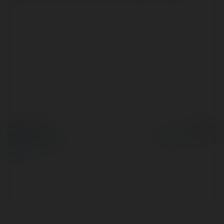
© Ekademia.pl
Powered by
Polityka Prywatności
Regulamin
|
Zażądaj
zwrotu