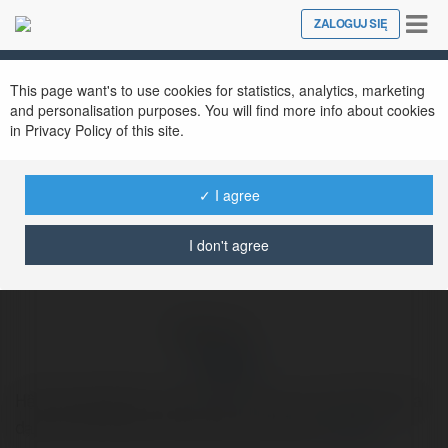
Tog
ZALOGUJ SIĘ
Close
nav
Ekademia.pl
SKY 88
Newsletter
This page want's to use cookies for statistics, analytics, marketing
and personalisation purposes. You will find more info about cookies
in Privacy Policy of this site.
✓ I agree
I don't agree
SKY 88
Hệ thống Sky88 tự hào sở hữu kho cá cược thể thao đa
dạng với nhiều bộ môn độc đáo và đặc sắc.
więcej