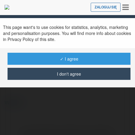
Tog
ZALOGUJ SIĘ
Close
nav
This page want's to use cookies for statistics, analytics, marketing
and personalisation purposes. You will find more info about cookies
in Privacy Policy of this site.
✓ I agree
Kazimierz Witecki
@skananerpar
I don't agree
więcej
Brak widzialnych wpisów w tym miejscu.