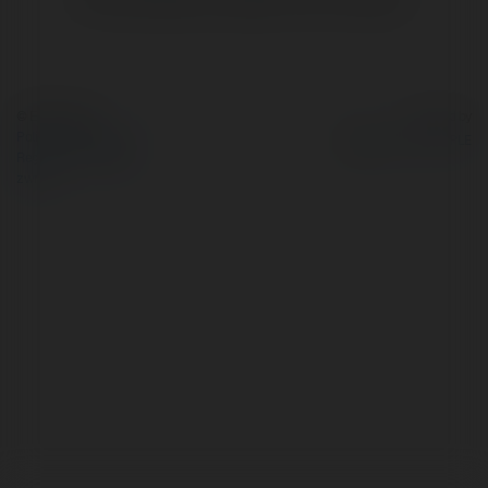
© Ekademia.pl
Powered by
Polityka Prywatności
Regulamin
|
Zażądaj
zwrotu