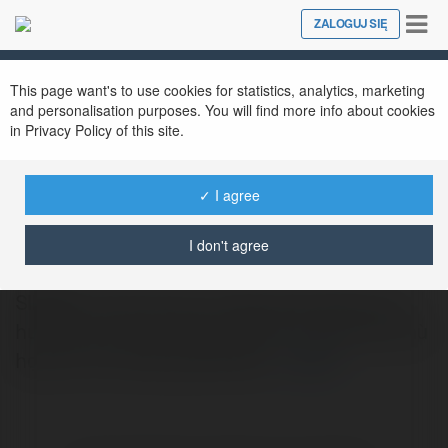
Tog
ZALOGUJ SIĘ
Close
nav
This page want's to use cookies for statistics, analytics, marketing
and personalisation purposes. You will find more info about cookies
in Privacy Policy of this site.
✓ I agree
vorg sin88
@sin88vorg
I don't agree
SIN88 là nhà cái trực tuyến phát triển theo
hướng cá cược kết hợp giải trí sáng tạo, phù
hợp với xu hướng hiện đại.…
więcej