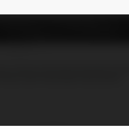
NEWSLETTER
 trực tiếp các trận bóng đá hàng đầu tại V
đường truyển không bị gián đoạn, đặc biệt