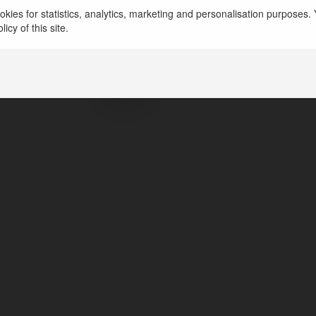
sh cakhia
kies for statistics, analytics, marketing and personalisation purposes. Y
icy of this site.
Hồ Chí Minh, Vietnam
https://cakhia.sh/
cakhiash