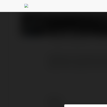
sh cakhia
@shcakhia
PROFIL
PRODUKTY
BLOG
CAKHIA là nhà phát sóng
cấp chất lượng ổn định, 
Kontakt: