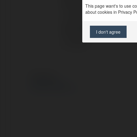
Pełna nazwa:
This page want's to use coo
about cookies in Privacy Pol
Lokalizacja:
Strona WWW:
I don't agree
X/Twitter:
© Ekademia.pl
Polityka Prywatności
Regulamin
|
Zażądaj zwrotu