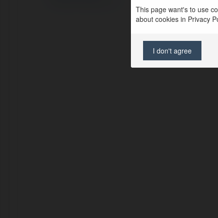
Regulamin
|
Zażądaj zwrotu
This page want's to use coo
about cookies in Privacy Pol
I don't agree