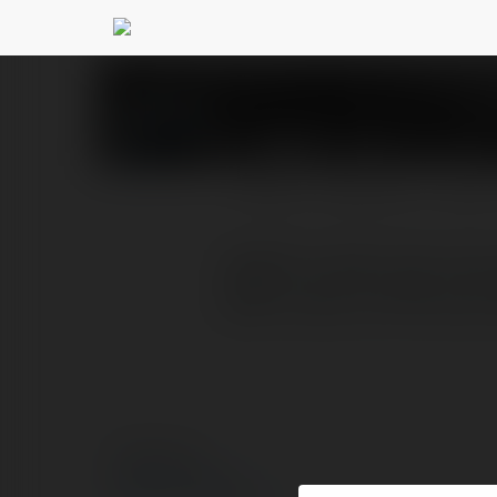
SHBET com
@shbetvipco
PROFIL
PRODUKTY
BLOG
SHBET là điểm đến hàng 
phẩm casino, thể thao, 
© Ekademia.pl
Polityka Prywatności