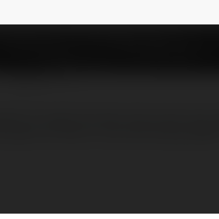
m
NEWSLETTER
đầu cho người chơi đam mê cá cược trực tuy
slot game và nhiều trò chơi đổi thưởng, SHB