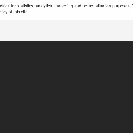
kies for statistics, analytics, marketing and personalisation purposes. Y
icy of this site.