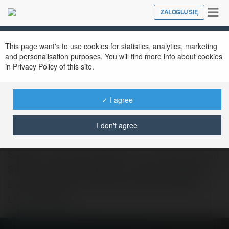
Tog
ZALOGUJ SIĘ
Close
nav
This page want's to use cookies for statistics, analytics, marketing
and personalisation purposes. You will find more info about cookies
in Privacy Policy of this site.
✓ I agree
Nhà Cái SHBET
@shbetggvn
I don't agree
SHBET | Trang Chủ Shbet » Link Vào Nhà Cái
Shbet Mới Nhất SHBET | Trang Chủ Shbet »
Link Vào Nhà Cái Shbet Mới Nhất SHBET -
Link Đăng Ký…