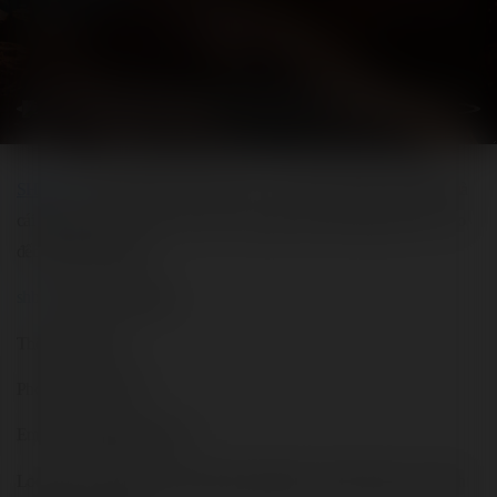
SHBET | Trang Chủ Shbet » Link Vào Nhà Cái Shbet Mới Nhất
SHBET
 - Link Đăng Ký Chính Thức - Tự hào là một trong những nhà 
cái nằm trong Top 5 nhà cái uy tín và quyền lực nhất Đông Nam Á cho 
đến thời điểm hiện tại.
shbet
nhacaishbetshbetgg
Thông tin liên hệ:
Phone: 0927783746
Email: shbetgg@gmail.com
Location: 18/1 Nguyễn Cảnh Chân, Nguyễn Cư Trinh, Quận 1, Thành 