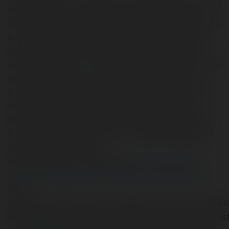
Á, đặc biệt được ưa chuộng tại Việt Nam nhờ sự uy tín và
đa dạng sản phẩm. Nền tảng này cung cấp đầy đủ dịch vụ
từ cá cược thể thao, casino trực tuyến, slot game đến
bắn cá và lô đề. Giao diện thân thiện, hỗ trợ tiếng Việt
cùng hệ thống nạp – rút tiền nhanh chóng, bảo mật cao là
điểm cộng lớn. Ngoài ra, SHBET thường xuyên có các
chương trình khuyến mãi hấp dẫn và đội ngũ chăm sóc
khách hàng hoạt động 24/7.Thông tin liên hệ :Brand :
SHBETĐịa Chỉ : 12 Đường số 32, Phường An Khánh, Thủ
Đức, Hồ Chí Minh, Việt NamSĐT : 0986718759Website :
https://shbet.eco/ Email :
shbeteco@gmail.comHashtags :
shbetm
,
shbeteco
,
link_shbet
,
dangky_shbet
,
khuyenmai_shbet
,
casino
Social
:https://www.facebook.com/shbeteco1/https://www.yout
50834700/https://gitlab.com/shbetecohttps://www.pexe