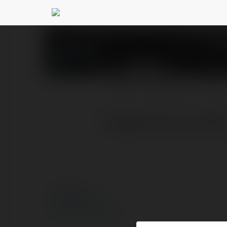
sf 娛樂城
@sf2
PROFIL
PRODUKTY
BLOG
SF娛樂城：火爆上線 信譽
© Ekademia.pl
Polityka Prywatności
Regulamin
|
Zażądaj zwrotu