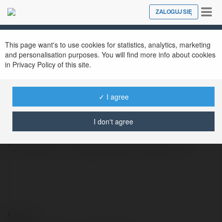
Tog
ZALOGUJ SIĘ
Close
nav
This page want's to use cookies for statistics, analytics, marketing
Seo Camp
@seocamp
and personalisation purposes. You will find more info about cookies
in Privacy Policy of this site.
✓ I agree
SeoCamp.ro to zaawansowana platforma
zarządzania SEO dla agencji. Optymalizuj
I don't agree
kampanie Off-Page z intuicyjnym
interfejsem i szczegółowymi raportami.
Kontakt: