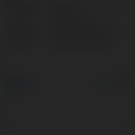
Pełna nazwa:
Seo Camp
Lokalizacja:
Bucuresti, Romania
Strona WWW:
https://www.seocamp.ro/
X/Twitter:
httpstwittercomSeoCamp
© Ekademia.pl
Powered by
Polityka Prywatności
Regulamin
|
Zażądaj
zwrotu