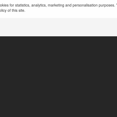
kies for statistics, analytics, marketing and personalisation purposes. Y
icy of this site.