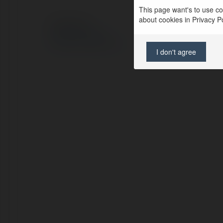
This page want's to use coo
about cookies in Privacy Pol
© Ekademia.pl
Polityka Prywatności
Regulamin
|
Zażądaj zwrotu
I don't agree