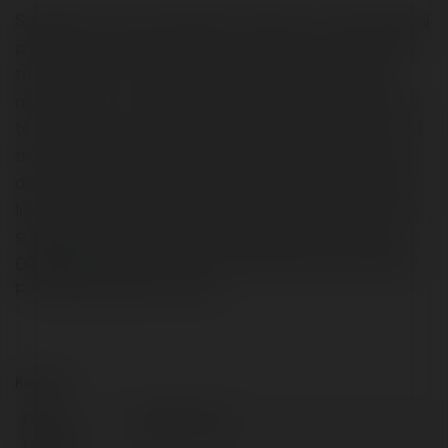
Scapbot là tổ chức hàng đầu trong lĩnh vực xây dựng giải
pháp SEO tự động, đồng hành cùng doanh nghiệp tăng
trưởng traffic tự nhiên hiệu quả. Chúng tôi ứng dụng
năng lực của trí tuệ nhân tạo cùng với kinh nghiệm thực
tế về thuật toán tìm kiếm để mang lại hiệu quả SEO vượt
trội cho khách hàng. Nền tảng của Scapbot giúp người
dùng linh hoạt phân tích dữ liệu, xây dựng nội dung chất
lượng và nâng cao thứ hạng từ khóa, giúp tăng tốc hiệu
suất tiếp thị số. Website: https://scapbot.com/ Phone:
0981188314 Address: Biệt thự 1B10, khu đô thị Mỹ Đình 1,
P. Cầu Diễn, Q. Nam Từ Liêm
Kontakt:
Pełna
Scapbot JSC
nazwa: