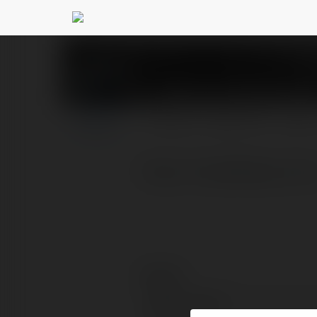
CEO Lâm Anh Quan
PROFIL
PRODUKTY
BLOG
https://1say88app.it.co
Kontakt:
Pełna nazwa: