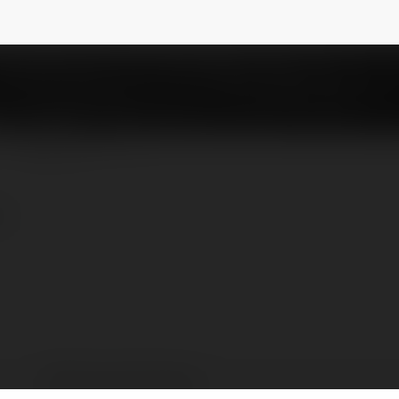
g
@say88appit
NEWSLETTER
m/
CEO Lâm Anh Quang