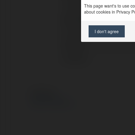
This page want's to use coo
Lokalizacja:
about cookies in Privacy Pol
Strona WWW:
I don't agree
Kanał YoutTUBE:
X/Twitter:
Facebook:
© Ekademia.pl
Polityka Prywatności
Regulamin
|
Zażądaj zwrotu