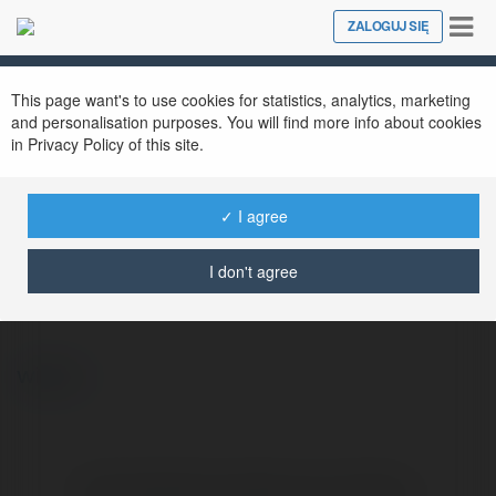
Tog
ZALOGUJ SIĘ
Close
nav
This page want's to use cookies for statistics, analytics, marketing
and personalisation purposes. You will find more info about cookies
in Privacy Policy of this site.
✓ I agree
Sarah Reed
@sarahreed
I don't agree
więcej
Brak widzialnych wpisów w tym miejscu.