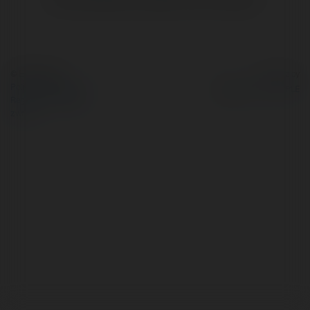
© Ekademia.pl
Powered by
Polityka Prywatności
Regulamin
|
Zażądaj
zwrotu