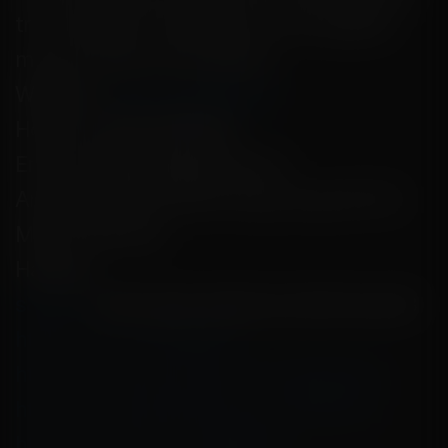
trò chơi giải trí hấp dẫn với trải nghiệm
mượt mà trên mọi thiết bị.
Website:
https://s8s8.link/
Hotline: 0353 256 622
Email: s8s8.link@gmail.com
Andress: 2551 QL50, Hưng Long, Hồ Chí
Minh, Việt Nam
Hastag:
s8s8link
s8trangchus8casinos8nhacais8
https://x.com/s8s8link
https://www.youtube.com/@s8s8link
https://www.pinterest.com/s8s8link/
https://vimeo.com/s8s8link