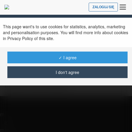
Tog
ZALOGUJ SIĘ
Close
nav
This page want's to use cookies for statistics, analytics, marketing
Sanh cuoc S8
@sanhcuocs8
and personalisation purposes. You will find more info about cookies
in Privacy Policy of this site.
✓ I agree
S8 la sanh cuoc truc tuyen noi bat trong nam
2026, thu hut dong dao nguoi choi nho giao
I don't agree
dien hien dai, toc do truy cap on dinh va he
thong tro choi da dang.
rn
rn
rn
rn