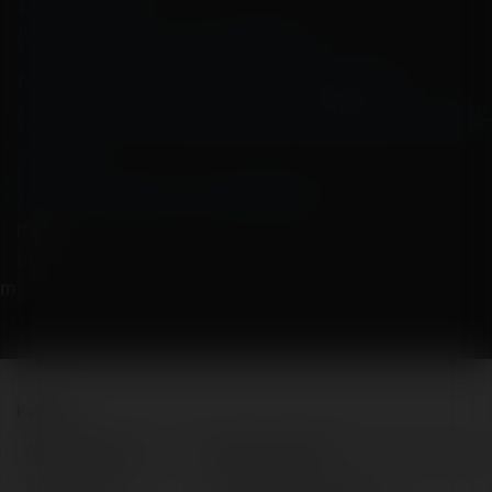
id/1076740
https://issuu.com/s8s8link
https://unsplash.com/fr/@s8s8link
https://archive.org/details/@s8s8link/web-
archive
https://triberr.com/s8s8link
rn
rn
rn
rn
Kontakt:
Pełna nazwa:
Sanh cuoc S8