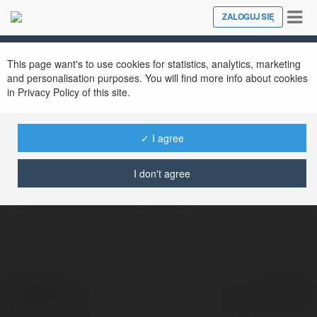
Tog
ZALOGUJ SIĘ
Close
nav
KU BET
@sangucomvn
This page want's to use cookies for statistics, analytics, marketing
and personalisation purposes. You will find more info about cookies
in Privacy Policy of this site.
Nhà cái KUBET là một trong những nền tảng
✓ I agree
cá cược trực tuyến nổi tiếng, nổi bật với các
dịch vụ đa dạng và chất lượng.Website
I don't agree
https://sangu.com.vn/
więcej
© Ekademia.pl
Powered by
Polityka Prywatności
Regulamin
|
Zażądaj