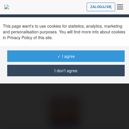
Tog
ZALOGUJ SIĘ
Close
nav
Ekademia.pl
Sam86 Game Đổi Thưởng Sam86 Uy tín nhất 2023
Newsletter
This page want's to use cookies for statistics, analytics, marketing
and personalisation purposes. You will find more info about cookies
in Privacy Policy of this site.
✓ I agree
I don't agree