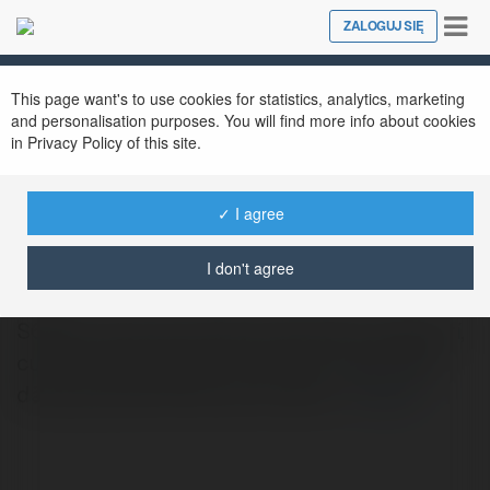
Tog
ZALOGUJ SIĘ
Close
nav
This page want's to use cookies for statistics, analytics, marketing
and personalisation purposes. You will find more info about cookies
in Privacy Policy of this site.
✓ I agree
S666 - Trang chủ
@s666rodeo
I don't agree
S666 là trang chủ game hàng đầu về giải trí,
cung cấp đa dạng trò chơi trực tuyến hấp
dẫn, giao diện hiện đại và dễ sử…
więcej