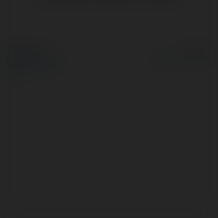
© Ekademia.pl
Powered by
Polityka Prywatności
Regulamin
|
Zażądaj
zwrotu