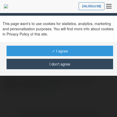
Tog
ZALOGUJ SIĘ
Close
nav
This page want's to use cookies for statistics, analytics, marketing
and personalisation purposes. You will find more info about cookies
in Privacy Policy of this site.
✓ I agree
Исмаил Гуменников
@rynywymu
I don't agree
https://prostoloca.ru/osennie-yubki -
Осенние юбки
więcej
Brak widzialnych wpisów w tym miejscu.