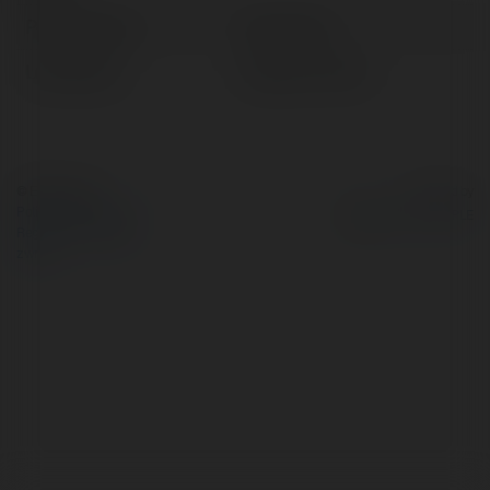
Pełna nazwa:
Ryan Grant
Lokalizacja:
Głogów, Poland
© Ekademia.pl
Powered by
Polityka Prywatności
Regulamin
|
Zażądaj
zwrotu