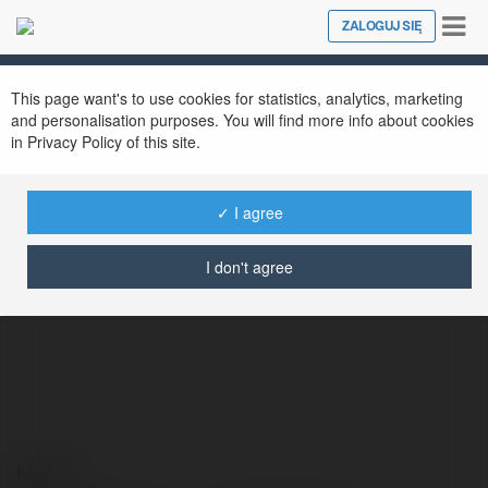
Tog
ZALOGUJ SIĘ
Close
nav
This page want's to use cookies for statistics, analytics, marketing
and personalisation purposes. You will find more info about cookies
in Privacy Policy of this site.
✓ I agree
Ryan Grant
@ryangrant
I don't agree
Kontakt: