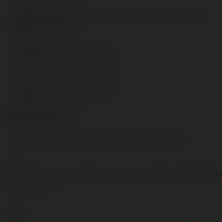
- Địa Chỉ:
59/9B Huỳnh Tịnh Của, Phường 8, Quận 3, Hồ
Chí Minh, Việt Nam
- Số Điện Thoại:
0968768235
- Email:
ruby88.ltd@gmail.com
- Website:
https://ruby88.ltd/
Google Stacking
GG Site:
https://sites.google.com/view/ruby88ltd/
GG
Drive:
https://drive.google.com/drive/folders/1qLIWqNf_
usp=sharing
GG