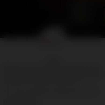
Ruby88
Ruby88 với dịch vụ cá cược đẳng cấp đang là tâm điểm
thu hút lượng lớn người chơi. Với vô vàng khuyến mãi và
hàng ngàn trò chơi đang chờ bạn khám phá.
ruby88
nhacairuby88linkvaoruby88ruby 88
ruby88ltd
Thông Tin Liên Hệ: