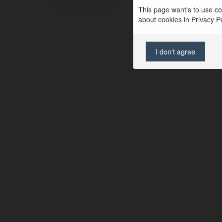
Regulamin
|
Zażądaj zwrotu
This page want's to use coo
about cookies in Privacy Pol
I don't agree